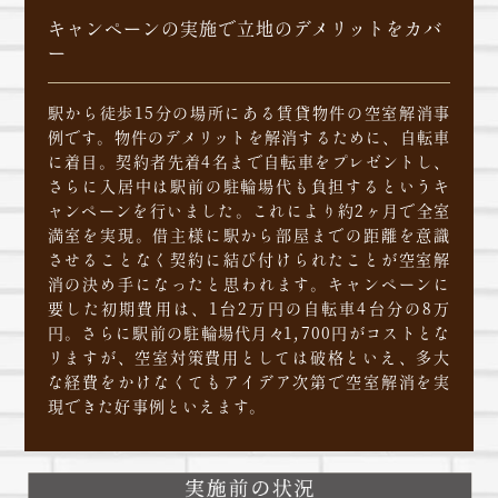
キャンペーンの実施で立地のデメリットをカバ
ー
駅から徒歩15分の場所にある賃貸物件の空室解消事
例です。物件のデメリットを解消するために、自転車
に着目。契約者先着4名まで自転車をプレゼントし、
さらに入居中は駅前の駐輪場代も負担するというキ
ャンペーンを行いました。これにより約2ヶ月で全室
満室を実現。借主様に駅から部屋までの距離を意識
させることなく契約に結び付けられたことが空室解
消の決め手になったと思われます。キャンペーンに
要した初期費用は、1台2万円の自転車4台分の8万
円。さらに駅前の駐輪場代月々1,700円がコストとな
リますが、空室対策費用としては破格といえ、多大
な経費をかけなくてもアイデア次第で空室解消を実
現できた好事例といえます。