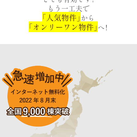
もう一工夫で
「人気物件」
から
「オンリーワン物件」
へ！