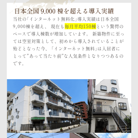
当社の「インターネット無料化」導入実績は日本全国
9,000棟を超え、 現在も
毎月平均150棟
という驚愕の
ペースで導入棟数が増加しています。 新築物件に至っ
ては空室対策として、初めから導入されていることが
殆どとなった今、 「インターネット無料」は入居者に
とって”あって当たり前”な人気条件となりつつあるの
です。