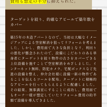
費用も想定の半分
に抑えられた。
ターゲットを絞り、的確なアピールで築年数を
カバー
築15年の木造アパートなので、当初は大幅なイメー
ジアップによる空室解消を狙ってリフォームを考えま
した。しかし、費用面で大きな負担となリ、利回り
の悪化が懸念されたので、設備にこだわりのある単
身者にターゲットを絞り物件の古さをカバーできる
上位設備を施すことで空室解消をめざしました。イ
ンターネット無料、防犯カメラ、宅配ボックスなど先
進の設備を整え、仲介会社様に設備一新の物件であ
ることを伝えるツールを配布。ターゲットに積極的
なアピールを行ってもらえるように配慮しました。
その結果、無事満室にすることに成功し、費用面で
もオーナ一様が想定していたリフォーム費用の約半
額で設備を導入できました。