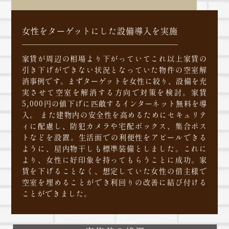
女性をターゲットにした設備導入を実施
家賃が周辺の相場より下がっていてこれ以上家賃の
引き下げができない状況となっていた物件の空室解
消事例です。まずターゲットを女性に絞り、設備を充
実させて空室を解消する方向で対策を検討。家賃
5,000円の値下げに匹敵するインターネット無料を導
入。 また建物内の安全性を高めるためにセキュリテ
ィに配慮し、防犯カメラや宅配ボックス、集合ポス
トなどを設置。生活面での利便性をアピールできる
ように、屋内物干しも標準装備としました。これに
より、女性に好印象を持ってもらうことに成功。家
賃を下げることなく、想定していた女性の借主様で
空室を埋めることができ利回りの改善に結び付ける
ことができました。